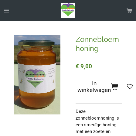
Ga
direct
naar
de
hoofdinhoud
Zonnebloem
honing
€ 9,00
In
winkelwagen
Deze
zonnebloemhoning is
een smeuïge honing
met een zoete en