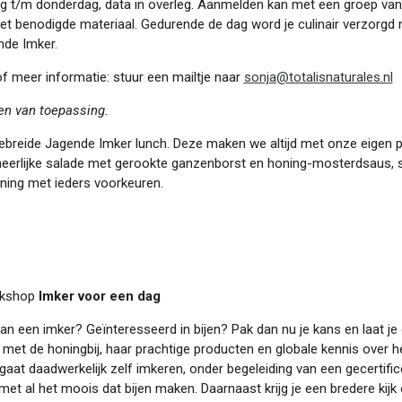
/m donderdag, data in overleg. Aanmelden kan met een groep van m
l het benodigde materiaal. Gedurende de dag word je culinair verzorgd
nde Imker.
f meer informatie: stuur een mailtje naar
sonja@totalisnaturales.nl
en van toepassing.
ebreide Jagende Imker lunch. Deze maken we altijd met onze eigen 
heerlijke salade met gerookte ganzenborst en honing-mosterdsaus, s
ning met ieders voorkeuren.
rkshop
Imker voor een dag
van een imker? Geïnteresseerd in bijen? Pak dan nu je kans en laat j
g met de honingbij, haar prachtige producten en globale kennis over h
 gaat daadwerkelijk zelf imkeren, onder begeleiding van een gecertif
 met al het moois dat bijen maken. Daarnaast krijg je een bredere kijk