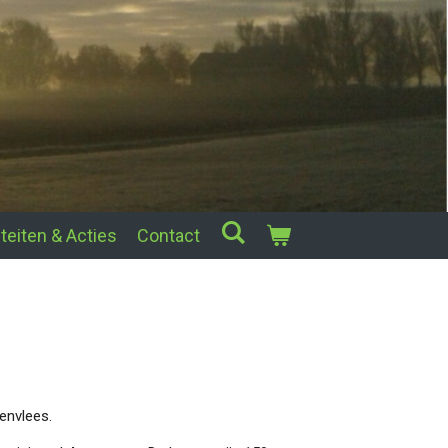
iteiten & Acties
Contact
zenvlees.