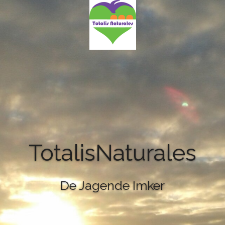
TotalisNaturales
De Jagende Imker