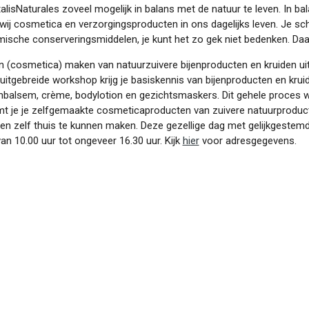
talisNaturales zoveel mogelijk in balans met de natuur te leven. In ba
wij cosmetica en verzorgingsproducten in ons dagelijks leven. Je sch
mische conserveringsmiddelen, je kunt het zo gek niet bedenken. Daaro
en (cosmetica) maken van natuurzuivere bijenproducten en kruiden u
gebreide workshop krijg je basiskennis van bijenproducten en kruid
enbalsem, crème, bodylotion en gezichtsmaskers. Dit gehele proces w
t je je zelfgemaakte cosmeticaproducten van zuivere natuurproducte
ten zelf thuis te kunnen maken. Deze gezellige dag met gelijkgeste
n 10.00 uur tot ongeveer 16.30 uur. Kijk
hier
voor adresgegevens.