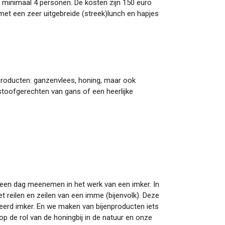
inimaal 4 personen. De kosten zijn 150 euro
 met een zeer uitgebreide (streek)lunch en hapjes
producten: ganzenvlees, honing, maar ook
toofgerechten van gans of een heerlijke
e een dag meenemen in het werk van een imker. In
et reilen en zeilen van een imme (bijenvolk). Deze
iceerd imker. En we maken van bijenproducten iets
 op de rol van de honingbij in de natuur en onze