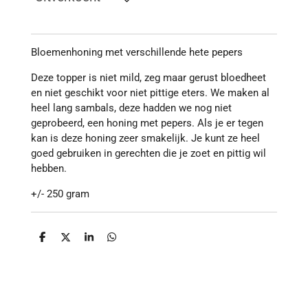
Bloemenhoning met verschillende hete pepers
Deze topper is niet mild, zeg maar gerust bloedheet
en niet geschikt voor niet pittige eters. We maken al
heel lang sambals, deze hadden we nog niet
geprobeerd, een honing met pepers. Als je er tegen
kan is deze honing zeer smakelijk. Je kunt ze heel
goed gebruiken in gerechten die je zoet en pittig wil
hebben.
+/- 250 gram
D
D
S
D
e
e
h
e
l
e
a
l
e
l
r
e
n
e
n