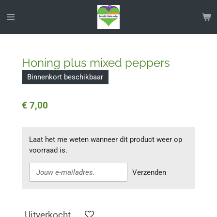
Ga
direct
naar
de
hoofdinhoud
Honing plus mixed peppers
Binnenkort beschikbaar
€ 7,00
Laat het me weten wanneer dit product weer op
voorraad is.
Verzenden
Uitverkocht