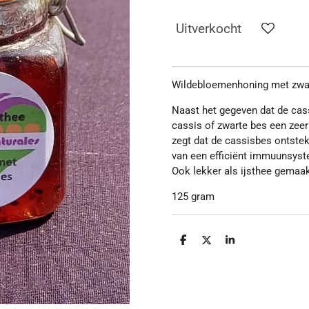
Uitverkocht
Wildebloemenhoning met zwa
Naast het gegeven dat de cass
cassis of zwarte bes een zee
zegt dat de cassisbes ontste
van een efficiënt immuunsyst
Ook lekker als ijsthee gemaa
125 gram
D
D
S
e
e
h
l
e
a
e
l
r
n
e