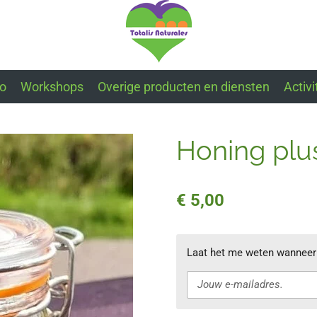
fo
Workshops
Overige producten en diensten
Activi
Honing plu
€ 5,00
Laat het me weten wanneer 