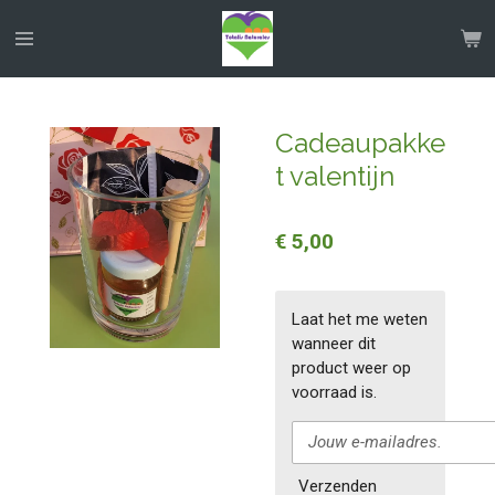
Ga
direct
naar
de
hoofdinhoud
Cadeaupakke
t valentijn
€ 5,00
Laat het me weten
wanneer dit
product weer op
voorraad is.
Verzenden