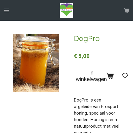
Ga
direct
naar
de
hoofdinhoud
DogPro
€ 5,00
In
winkelwagen
DogPro is een
afgeleide van Prosport
honing, speciaal voor
honden. Honing is een
natuurproduct met veel
gezonde