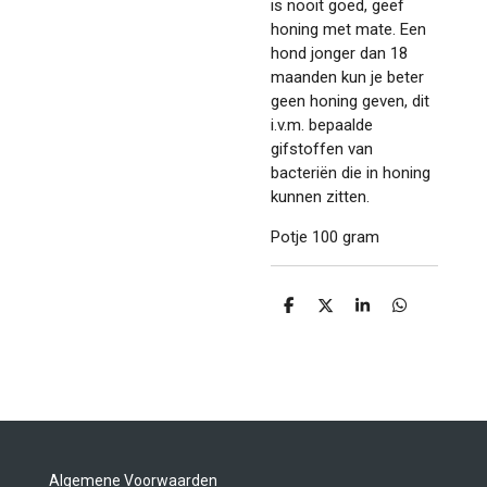
is nooit goed, geef
honing met mate. Een
hond jonger dan 18
maanden kun je beter
geen honing geven, dit
i.v.m. bepaalde
gifstoffen van
bacteriën die in honing
kunnen zitten.
Potje 100 gram
D
D
S
D
e
e
h
e
l
e
a
l
e
l
r
e
n
e
n
Algemene Voorwaarden